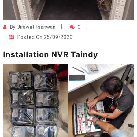
By
Jirawat Isariwan
0
Posted On
25/09/2020
Installation NVR Taindy