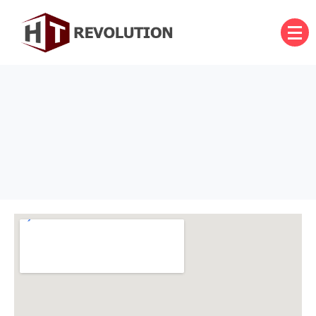
บริษัท เอชที รีโวลูชั่น จำกัด
HT Revolution Co., Ltd.