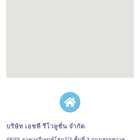
บริษัท เอชที รีโวลูชั่น จำกัด
48/45 อาคารรีเจนท์โฮม7/2 ชั้นที่ 3 ถนนสรรพาวุธ