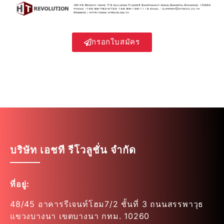
กรอกใบสมัคร
บริษัท เอชที รีโวลูชั่น จำกัด
ที่อยู่:
48/45 อาคารรีเจนท์โฮม7/2 ชั้นที่ 3 ถนนสรรพาวุธ
แขวงบางนา เขตบางนา กทม. 10260