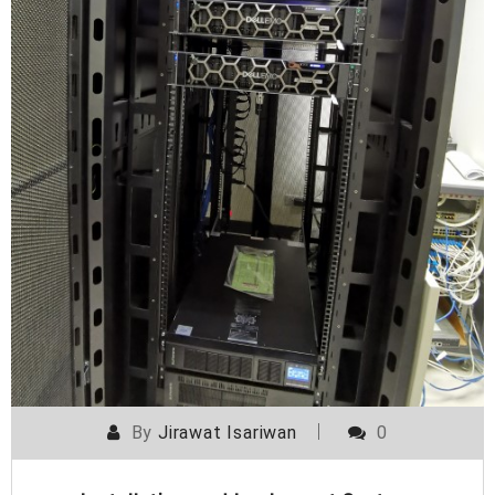
By
Jirawat Isariwan
0