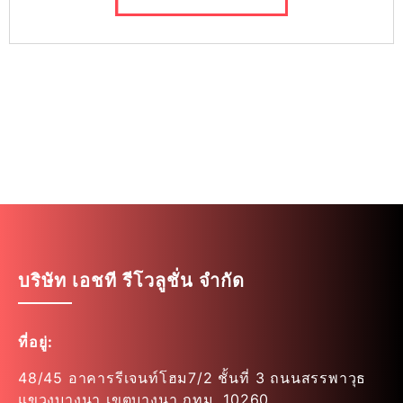
บริษัท เอชที รีโวลูชั่น จำกัด
ที่อยู่:
48/45 อาคารรีเจนท์โฮม7/2 ชั้นที่ 3 ถนนสรรพาวุธ
แขวงบางนา เขตบางนา กทม. 10260