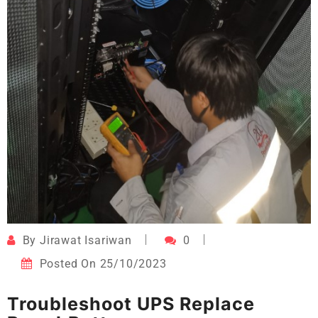
By
Jirawat Isariwan
0
Posted On
25/10/2023
Troubleshoot UPS Replace