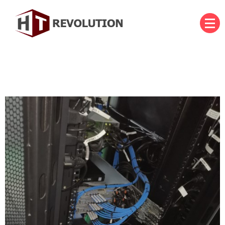
บริษัท เอชที รีโวลูชั่น จำกัด
HT Revolution Co., Ltd.