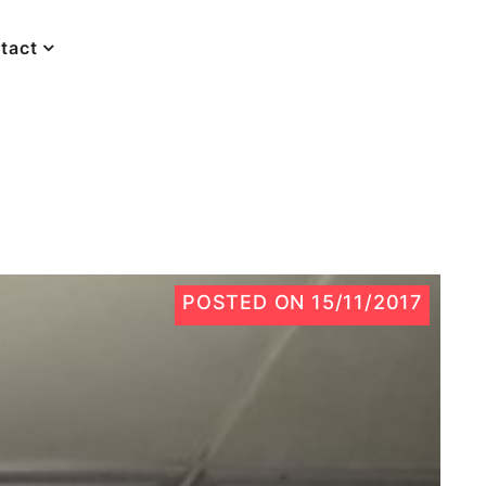
tact
POSTED ON
15/11/2017