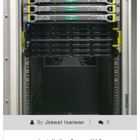
By
Jirawat Isariwan
0