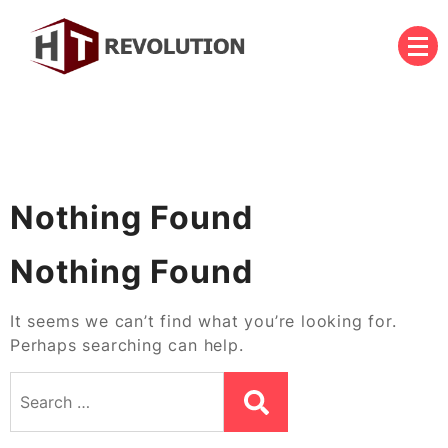
Skip
to
content
บริษัท เอชที รีโวลูชั่น จำกัด
HT Revolution Co., Ltd.
Nothing Found
Nothing Found
It seems we can’t find what you’re looking for.
Perhaps searching can help.
Search
for: